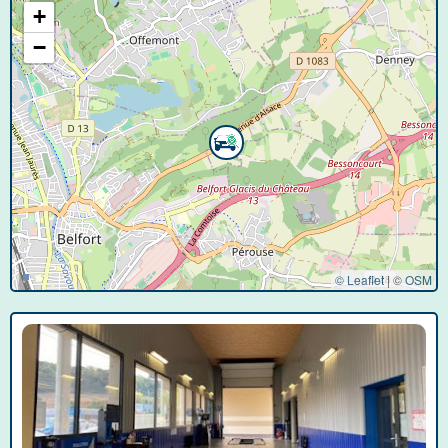
+
−
© Leaflet
|
©
OSM