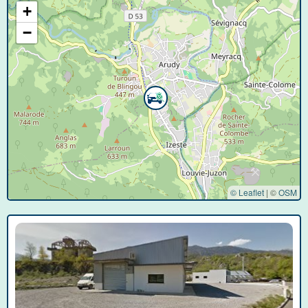
+
−
© Leaflet
|
©
OSM