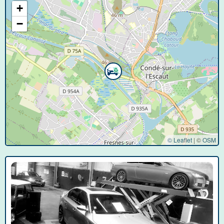
+
−
© Leaflet
|
©
OSM