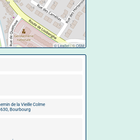
© Leaflet
|
©
OSM
emin de la Vieille Colme
630, Bourbourg