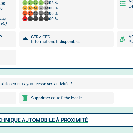
A
06 %
8:00
Ce
00 %
00
06 %
00 %
 les
etc).
LP
SERVICES
A
Informations Indisponibles
Pa
ablissement ayant cessé ses activités ?
Supprimer cette fiche locale
CHNIQUE AUTOMOBILE À PROXIMITÉ