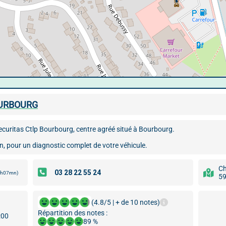
OURBOURG
ecuritas Ctlp Bourbourg, centre agréé situé à Bourbourg.
on, pour un diagnostic complet de votre véhicule.
Ch
 2h07mn)
59
(4.8/5 | + de 10 notes)
Répartition des notes :
:00
89 %