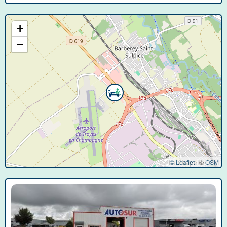
+
−
© Leaflet
|
©
OSM